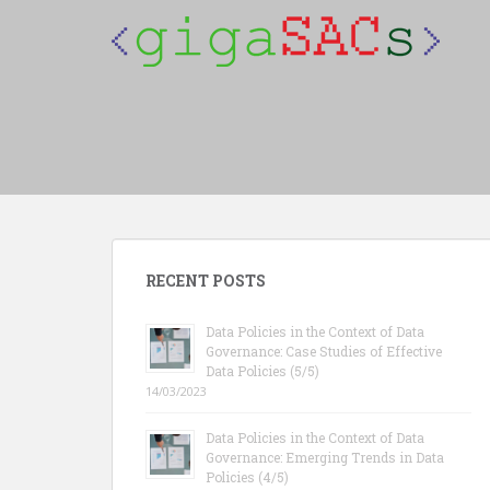
S
k
i
p
t
o
m
a
i
n
c
RECENT POSTS
o
n
Data Policies in the Context of Data
t
Governance: Case Studies of Effective
e
Data Policies (5/5)
n
14/03/2023
t
Data Policies in the Context of Data
Governance: Emerging Trends in Data
Policies (4/5)