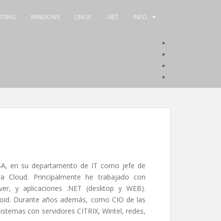
UTING
WINDOWS
LINUX
.NET
INFO
Ver
perfil
Ver
de
perfil
Ver
gigaSACS
de
perfil
email
en
@gigaSACs
de
Facebook
en
isaaclazaro
Twitter
en
LinkedIn
SA, en su departamento de IT como jefe de
ra Cloud. Principalmente he trabajado con
er, y aplicaciones .NET (desktop y WEB).
roid. Durante años además, como CIO de las
sistemas con servidores CITRIX, Wintel, redes,